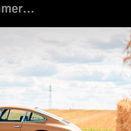
mmer…