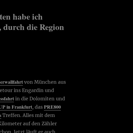
ten habe ich
, durch die Region
erwallfahrt
von München aus
etour ins Engardin und
ssfahrt
in die Dolomiten und
 in Frankfurt
PRE800
, das
s
Treffen. Alles mit dem
 Kilometer auf den Zähler
hon. Jetzt läuft er auch