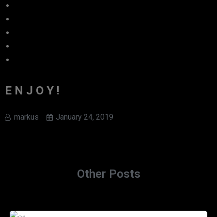
E N J O Y !
markus
January 24, 2019
Other Posts