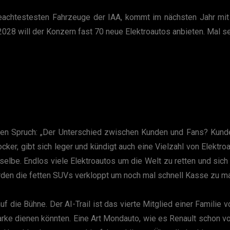
beachtestesten Fahrzeuge der IAA, kommt im nächsten Jahr mi
2028 will der Konzern fast 70 neue Elektroautos anbieten. Mal s
en Spruch: „Der Unterschied zwischen Kunden und Fans? Kund
ker, gibt sich leger und kündigt auch eine Vielzahl von Elektroa
elbe. Endlos viele Elektroautos um die Welt zu retten und sich a
rden die fetten SUVs verkloppt um noch mal schnell Kasse zu m
ie Bühne. Der AI-Trail ist das vierte Mitglied einer Familie von
 Marke dienen könnten. Eine Art Mondauto, wie es Renault schon 