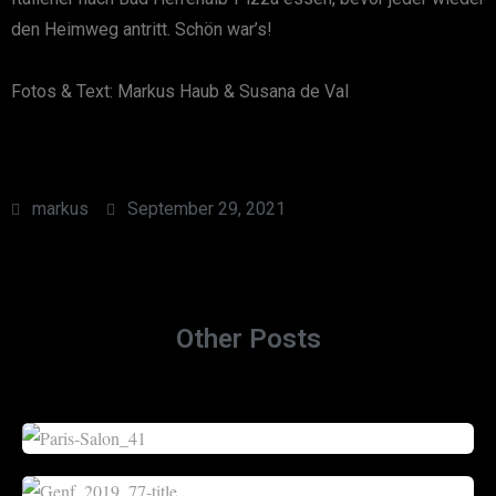
den Heimweg antritt. Schön war’s!
Fotos & Text: Markus Haub & Susana de Val
markus
September 29, 2021
Other Posts