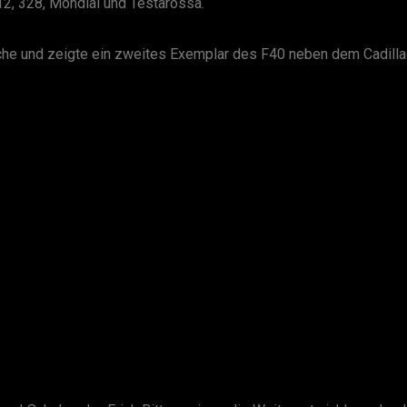
12, 328, Mondial und Testarossa.
äche und zeigte ein zweites Exemplar des F40 neben dem Cadillac