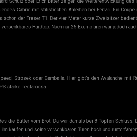
ard Schulz oder Erich Bitter zeigen die Weiterentwicklung des 
endes Cabrio mit stilistischen Anleihen bei Ferrari. Ein Coup
da schon der Treser T1. Der vier Meter kurze Zweisitzer bedie
oll versenkbares Hardtop. Nach nur 25 Exemplaren war jedoch auc
nspeed, Strosek oder Gamballa. Hier gibt’s den Avalanche mit
 PS starke Testarossa.
die Butter vom Brot. Da war damals bei 8 Töpfen Schluss. Der
 ihn kaufen und seine versenkbaren Türen hoch und runterfahren