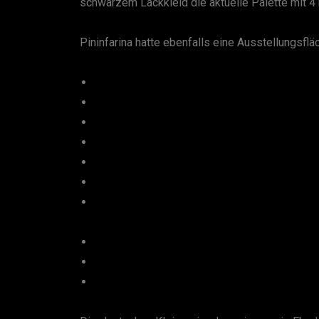
schwarzem Lackkleid die aktuelle Palette mit 4
Pininfarina hatte ebenfalls eine Ausstellungsfl