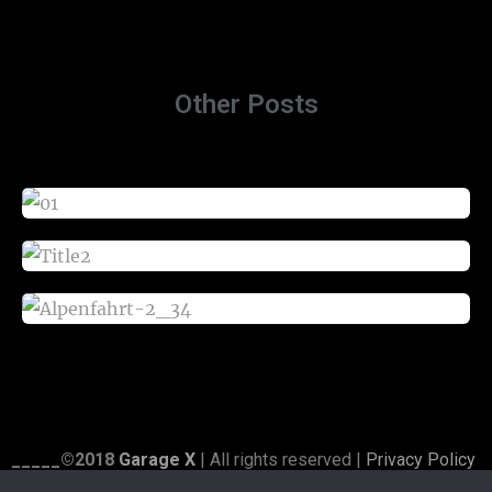
Other Posts
_____©2018
Garage X
| All rights reserved |
Privacy Policy
|
Credits