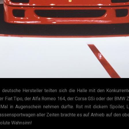
 deutsche Hersteller teilten sich die Halle mit den Konkurrent
der Fiat Tipo, der Alfa Romeo 164, der Corsa GSi oder der BMW Z1
Mal in Augenschein nehmen durfte. Rot mit dickem Spoiler, L
rassensportwagen aller Zeiten brachte es auf Anhieb auf den ob
solute Wahnsinn!