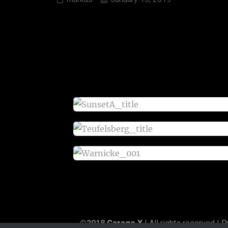
_____©2018
Garage X
| All rights reserved |
P