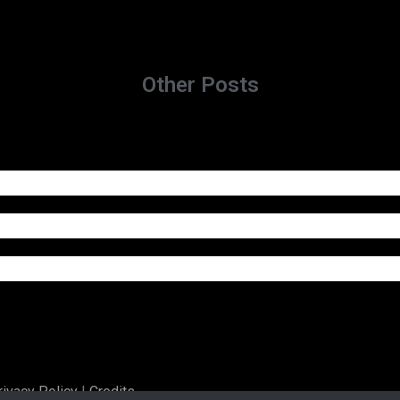
Other Posts
rivacy Policy
|
Credits