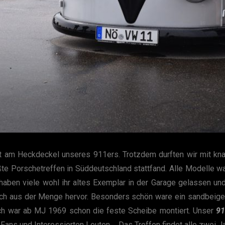
cht am Heckdeckel unseres 911ers. Trotzdem durften wir mit k
ßte Porschetreffen in Süddeutschland stattfand. Alle Modelle 
haben viele wohl ihr altes Exemplar in der Garage gelassen und
eich aus der Menge hervor. Besonders schön ware ein sandbeige
ich war ab MJ 1969 schon die feste Scheibe montiert. Unser
9
 Fans und Interessierten Leuten…. Das Treffen findet alle zwei Ja