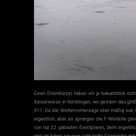
Einen Entenbürzel haben wir ja bekanntlich ni
Kaiserwiese in Nördlingen, wo gestern das grö
911. Da die Wettervorhersage eher mäßig war, 
eigentlich, aber so sprangen die F-Modelle gl
von nur 22 gabauten Exemplaren, denn eigentl
und ich führte ein paar sehr nette Gespräche mit