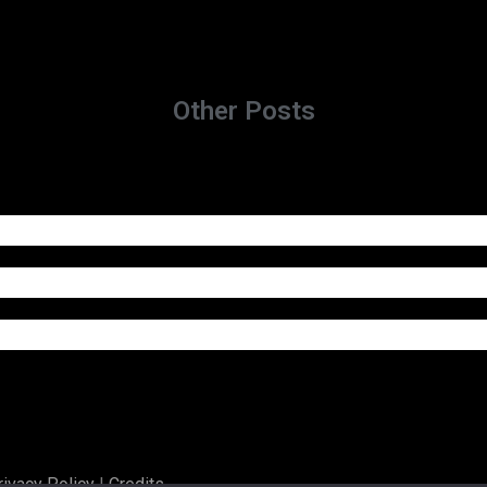
Other Posts
rivacy Policy
|
Credits