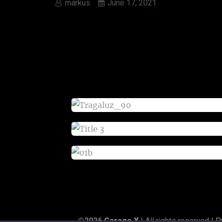
markus
June 17, 2021
_____©2026
Garage X
| All rights reserved |
P