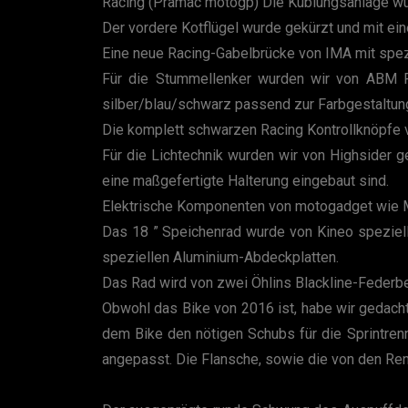
Racing (Pramac motogp) Die Kublungsanlage wu
Der vordere Kotflügel wurde gekürzt und mit ein
Eine neue Racing-Gabelbrücke von IMA mit spezi
Für die Stummellenker wurden wir von ABM Fa
silber/blau/schwarz passend zur Farbgestaltun
Die komplett schwarzen Racing Kontrollknöpfe 
Für die Lichtechnik wurden wir von Highsider 
eine maßgefertigte Halterung eingebaut sind.
Elektrische Komponenten von motogadget wie M-L
Das 18 ” Speichenrad wurde von Kineo speziell
speziellen Aluminium-Abdeckplatten.
Das Rad wird von zwei Öhlins Blackline-Federbe
Obwohl das Bike von 2016 ist, habe wir gedacht
dem Bike den nötigen Schubs für die Sprintre
angepasst. Die Flansche, sowie die von den Renn