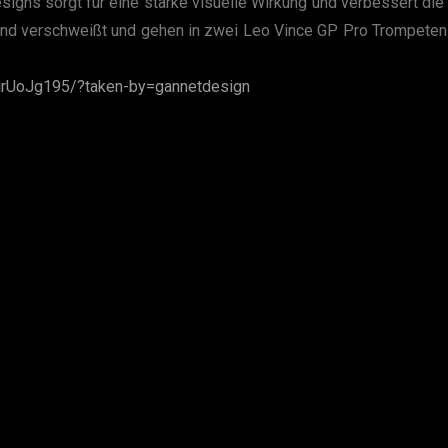
gns sorgt für eine starke visuelle Wirkung und verbessert die
 und verschweißt und gehen in zwei Leo Vince GP Pro Trompeten 
ijrUoJg195/?taken-by=gannetdesign