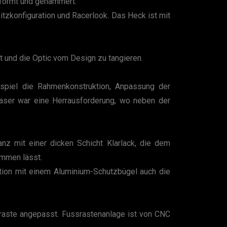
eformt und gehämmert.
itzkonfiguration und Racerlook. Das Heck ist mit
t und die Optic vom Design zu tangieren.
ispiel die Rahmenkonstruktion, Anpassung der
gaser war eine Herrausforderung, wo neben der
nz mit einer dicken Schicht Klarlack, die dem
wimmen lässt.
ation mit einem Aluminium-Schutzbügel auch die
raste angepasst. Fussrastenanlage ist von CNC