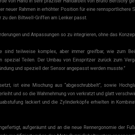
rde von Hand in sehr präziser Handarbeit von Bruno Bertschy g
r neuer Rahmen in erhöhter Position für eine rennsportlichere S
r zu den Biltwell-Griffen am Lenker passt.
forderungen und Anpassungen so zu integrieren, ohne das Konzep
e sind teilweise komplex, aber immer greifbar, wie zum Be
n spezial Teilen. Der Umbau von Einspritzer zurück zum Ver
ündung und speziell der Sensor angepasst werden musste.”
setzt, ist eine Mischung aus “abgeschrubbelt”, sowie Hochgla
verleiht und so die Wahrnehmung von verkratzt und glatt versch
auabstufung lackiert und die Zylinderköpfe erhielten in Kombin
ngefertigt, aufgeräumt und an die neue Rennergonomie der Fuß