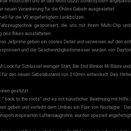
rde modifiziert und an das Moto Guzzi Schaltsystem angepasst
er neuen Verankerung für die Öhlins Gabeln ausgestattet.
ell für die V9 angefertigtem Lenkbolzen.
hrzeugtechnik gesponsert, die uns mit ihrem Multi-Clip un
g des Bikes ausstatteten.
von Jetprime geben ein cooles Detail und verweisen auf den sc
gesponsert und die Geschwindigkeitsmesser wurden von Daytona
ock für Schlüssel weniger Start, Bar End Blinker M-Blaze und 
 für den neuen Gabelabstand von 210mm entwickelt. Das Hinterr
inen gestützt.
 ” back to the roots” und es mit künstlicher Beatmung mit Hilf
nnen geben und verleiht dem Umbau ein Flair von Nostalgie. D
sport inspirierten Luftansaugrohre, wurden speziell angefertigt